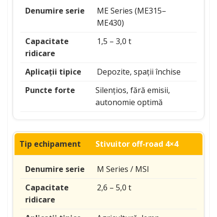
ME Series (ME315–
ME430)
1,5 – 3,0 t
Depozite, spații închise
Silențios, fără emisii,
autonomie optimă
Stivuitor off-road 4×4
M Series / MSI
2,6 – 5,0 t