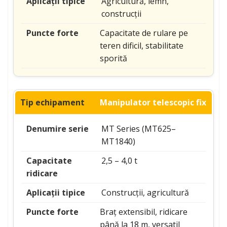
Agricultură, lemn,
construcții
Capacitate de rulare pe
teren dificil, stabilitate
sporită
Manipulator telescopic fix
MT Series (MT625–
MT1840)
2,5 – 4,0 t
Construcții, agricultură
Braț extensibil, ridicare
până la 18 m, versatil