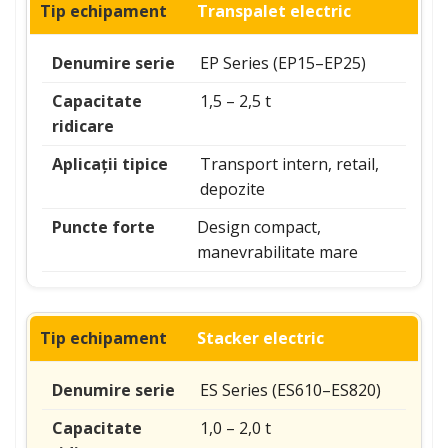
Transpalet electric
EP Series (EP15–EP25)
1,5 – 2,5 t
Transport intern, retail,
depozite
Design compact,
manevrabilitate mare
Stacker electric
ES Series (ES610–ES820)
1,0 – 2,0 t