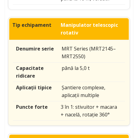
Manipulator telescopic
rotativ
MRT Series (MRT2145–
MRT2550)
până la 5,0 t
Șantiere complexe,
aplicații multiple
3 în 1: stivuitor + macara
+ nacelă, rotație 360°