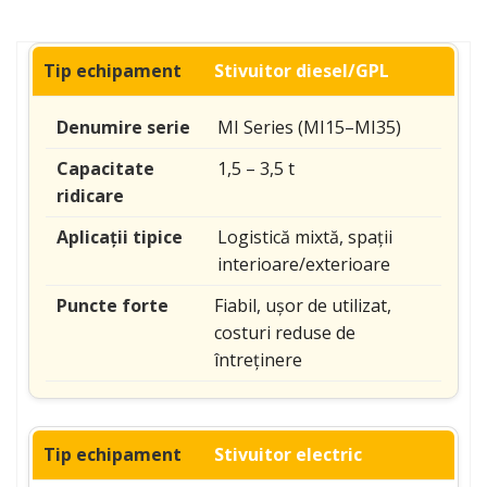
Stivuitor diesel/GPL
MI Series (MI15–MI35)
1,5 – 3,5 t
Logistică mixtă, spații
interioare/exterioare
Fiabil, ușor de utilizat,
costuri reduse de
întreținere
Stivuitor electric