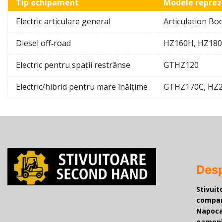
Tip echipament
Modele reprez
Electric articulare general
Articulation Bo
Diesel off‑road
HZ160H, HZ18
Electric pentru spații restrânse
GTHZ120
Electric/hibrid pentru mare înălțime
GTHZ170C, HZ
Desp
Stivui
compani
Napoca
oameni