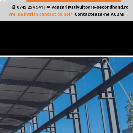
0745 254 941
vanzari@stivuitoare-secondhand.ro
|
Vrei sa intri in contact cu noi?
Contacteaza-ne ACUM!→