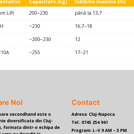
entative
Capacitate (kg)
Înălțime maxima (m)
om Lift
200–230
până la 13,7
0H
~230
16,7–18
~200–230
12
210A
~255
17–21
re Noi
Contact
toare secondhand este o
Adresa
:
Cluj-Napoca
e diversificata din Cluj-
Tel.
:
0745 254 941
, formata dintr-o echipa de
Program:
L–V 9 AM – 5 PM
 care au dovedit in